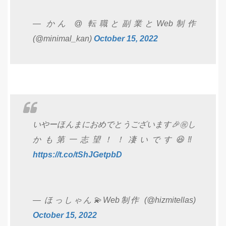
— かん @ 転職と副業とWeb制作
(@minimal_kan)
October 15, 2022
いやーほんまにおめでとうございます🎉㊗️し
かも第一志望！！凄いです😆‼️
https://t.co/tShJGetpbD
— ほっしゃん💫Web制作 (@hizmitellas)
October 15, 2022