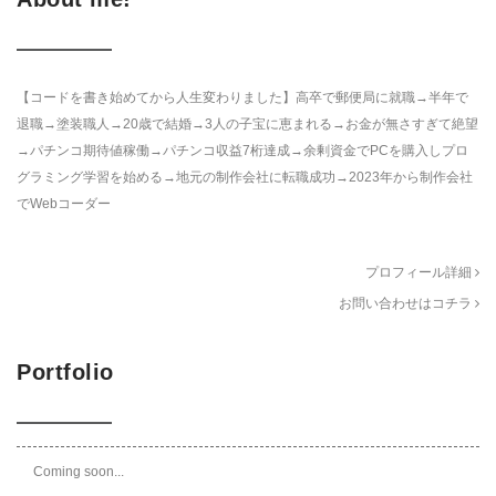
【コードを書き始めてから人生変わりました】高卒で郵便局に就職→半年で
退職→塗装職人→20歳で結婚→3人の子宝に恵まれる→お金が無さすぎて絶望
→パチンコ期待値稼働→パチンコ収益7桁達成→余剰資金でPCを購入しプロ
グラミング学習を始める→地元の制作会社に転職成功→2023年から制作会社
でWebコーダー
プロフィール詳細
お問い合わせはコチラ
Portfolio
Coming soon...