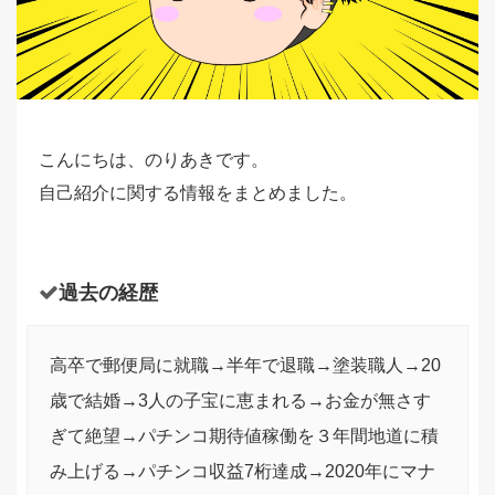
こんにちは、のりあきです。
自己紹介に関する情報をまとめました。
過去の経歴
高卒で郵便局に就職→半年で退職→塗装職人→20
歳で結婚→3人の子宝に恵まれる→お金が無さす
ぎて絶望→パチンコ期待値稼働を３年間地道に積
み上げる→パチンコ収益7桁達成→2020年にマナ