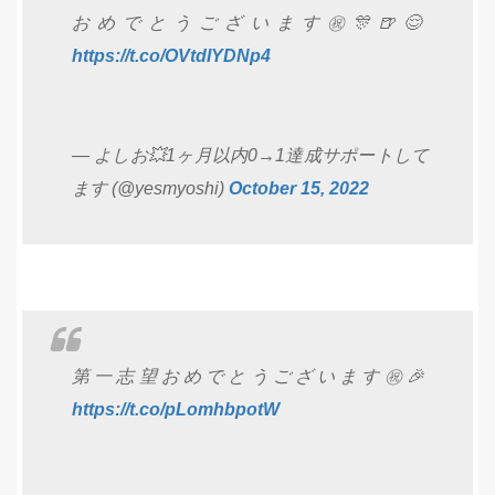
おめでとうございます㊗️🎊🍺😌
https://t.co/OVtdIYDNp4
— よしお💥1ヶ月以内0→1達成サポートして
ます (@yesmyoshi)
October 15, 2022
第一志望おめでとうございます㊗️🎉
https://t.co/pLomhbpotW