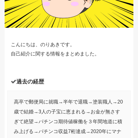
こんにちは、のりあきです。
自己紹介に関する情報をまとめました。
過去の経歴
高卒で郵便局に就職→半年で退職→塗装職人→20
歳で結婚→3人の子宝に恵まれる→お金が無さす
ぎて絶望→パチンコ期待値稼働を３年間地道に積
み上げる→パチンコ収益7桁達成→2020年にマナ