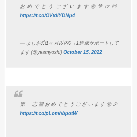
おめでとうございます㊗️🎊🍺😌
https://t.co/OVtdIYDNp4
— よしお💥1ヶ月以内0→1達成サポートして
ます (@yesmyoshi)
October 15, 2022
第一志望おめでとうございます㊗️🎉
https://t.co/pLomhbpotW