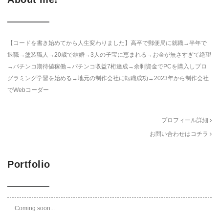
【コードを書き始めてから人生変わりました】高卒で郵便局に就職→半年で
退職→塗装職人→20歳で結婚→3人の子宝に恵まれる→お金が無さすぎて絶望
→パチンコ期待値稼働→パチンコ収益7桁達成→余剰資金でPCを購入しプロ
グラミング学習を始める→地元の制作会社に転職成功→2023年から制作会社
でWebコーダー
プロフィール詳細
お問い合わせはコチラ
Portfolio
Coming soon...