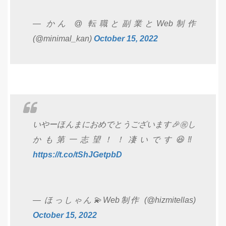
— かん @ 転職と副業とWeb制作
(@minimal_kan)
October 15, 2022
いやーほんまにおめでとうございます🎉㊗️し
かも第一志望！！凄いです😆‼️
https://t.co/tShJGetpbD
— ほっしゃん💫Web制作 (@hizmitellas)
October 15, 2022